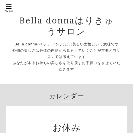
Bella donnaはりきゅ
うサロン
Bella donna(ベッラ ドンナ)とは美しい女性という意味です
外側の美しさは身体の内側から見直していくことが重要と当サ
ロンでは考えています
あなたが本来お持ちの美しさを取り戻すお手伝いをさせていた
だきます
カレンダー
お休み