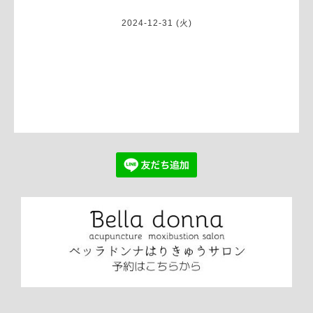
2024-12-31 (火)