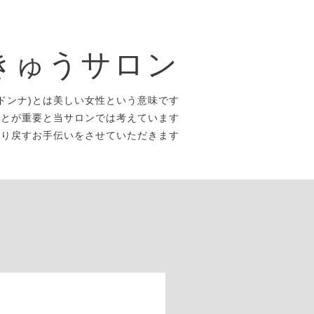
はりきゅうサロン
ベッラ ドンナ)とは美しい女性という意味です
ことが重要と当サロンでは考えています
取り戻すお手伝いをさせていただきます